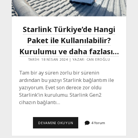
Starlink Türkiye’de Hangi
Paket ile Kullanılabilir?
Kurulumu ve daha fazlası…
TARIH: 18 NISAN 2024 | YAZAR: CAN EROĞLU
Tam bir ay süren zorlu bir sürenin
ardından bu yazıyı Starlink bağlantım ile
yazıyorum. Evet son derece zor oldu
Starlink’in kurulumu. Starlink Gen2
cihazın bağlantı…
STARLINK
DEVAMINI OKUYUN
4 Yorum
TÜRKIYE’DE
HANGI
PAKET