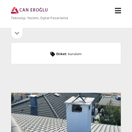
menü
Can
aç
Eroğlu
Teknoloji, Yazılım, Dijital Pazarlama
yan
Sidebar
menüyü
aç
Etiket:
kurulum