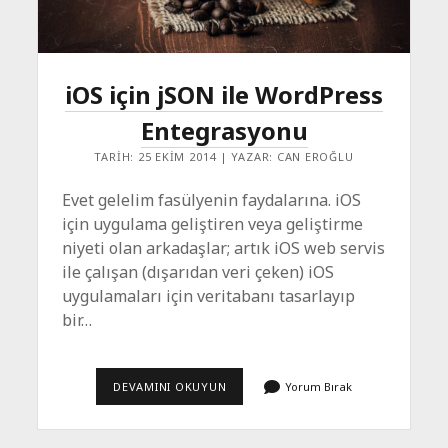
iOS için jSON ile WordPress
Entegrasyonu
TARIH: 25 EKIM 2014 | YAZAR: CAN EROĞLU
Evet gelelim fasülyenin faydalarına. iOS
için uygulama geliştiren veya geliştirme
niyeti olan arkadaşlar; artık iOS web servis
ile çalışan (dışarıdan veri çeken) iOS
uygulamaları için veritabanı tasarlayıp
bir…
IOS
DEVAMINI OKUYUN
Yorum Bırak
IÇIN
JSON
ILE
WORDPRESS