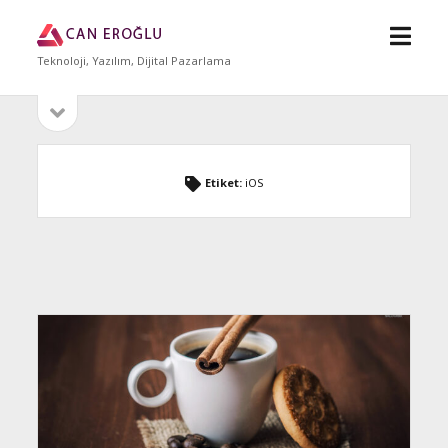
menü
Can
aç
Eroğlu
Teknoloji, Yazılım, Dijital Pazarlama
yan
Sidebar
menüyü
aç
Etiket:
iOS