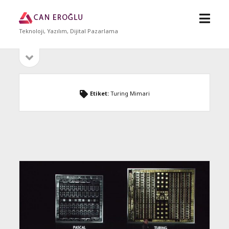
menü
Can
aç
Eroğlu
Teknoloji, Yazılım, Dijital Pazarlama
yan
Sidebar
menüyü
aç
Etiket:
Turing Mimari