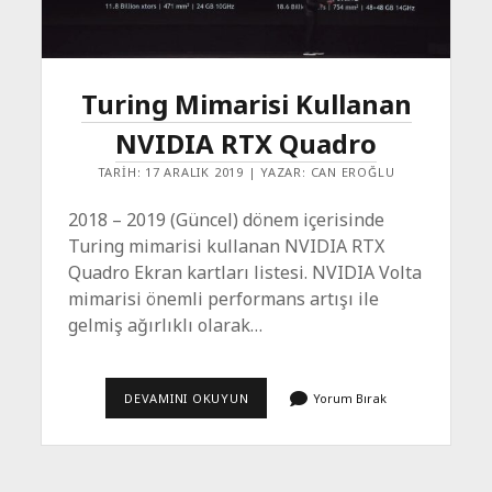
Turing Mimarisi Kullanan
NVIDIA RTX Quadro
TARIH: 17 ARALIK 2019 | YAZAR: CAN EROĞLU
2018 – 2019 (Güncel) dönem içerisinde
Turing mimarisi kullanan NVIDIA RTX
Quadro Ekran kartları listesi. NVIDIA Volta
mimarisi önemli performans artışı ile
gelmiş ağırlıklı olarak…
TURING
DEVAMINI OKUYUN
Yorum Bırak
MIMARISI
KULLANAN
NVIDIA
RTX
QUADRO