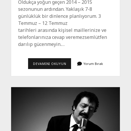
Oldukça yoğun geçen 2014 – 2015
sezonunun ardından. Yaklaşık 7-8
günlüklük bir dinlence planlıyorum. 3
Temmuz – 12 Temmuz
tarihleri arasında kişisel maillerinize ve
telefonlarınıza cevap veremezsemlütfen
darılıp gücenmeyin.…
ARADIĞINIZ
DEVAMINI OKUYUN
Yorum Bırak
KIŞIYE
BIR
SÜRE
ULAŞILAMAYACAK