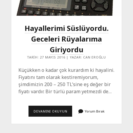
Hayallerimi Süslüyordu.
Geceleri Rüyalarıma
Giriyordu
TARIH: 27 MAYIS 2016 | YAZAR: CAN EROĞLU
Küçükken o kadar çok kurardım ki hayalini.
Fiyatını tam olarak kestiremiyorum,
şimdimizin 200 – 250 TL’sine eş değer bir
fiyatı vardır. Bir türlü param yetmezdi de…
HAYALLERIMI
DEVAMINI OKUYUN
Yorum Bırak
SÜSLÜYORDU.
GECELERI
RÜYALARIMA
GIRIYORDU