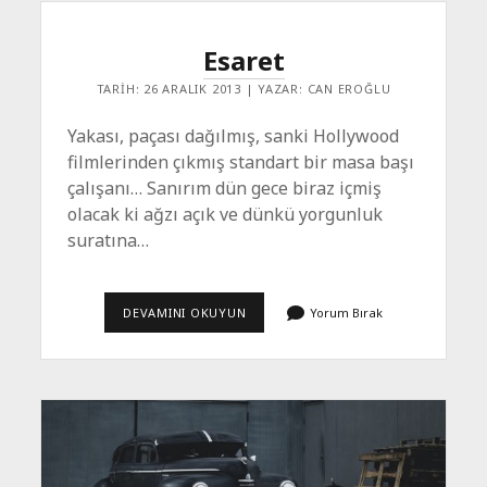
Esaret
TARIH: 26 ARALIK 2013 | YAZAR: CAN EROĞLU
Yakası, paçası dağılmış, sanki Hollywood
filmlerinden çıkmış standart bir masa başı
çalışanı… Sanırım dün gece biraz içmiş
olacak ki ağzı açık ve dünkü yorgunluk
suratına…
ESARET
DEVAMINI OKUYUN
Yorum Bırak