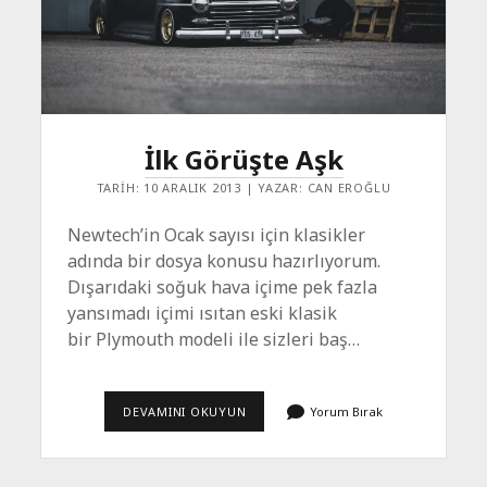
İlk Görüşte Aşk
TARIH: 10 ARALIK 2013 | YAZAR: CAN EROĞLU
Newtech’in Ocak sayısı için klasikler
adında bir dosya konusu hazırlıyorum.
Dışarıdaki soğuk hava içime pek fazla
yansımadı içimi ısıtan eski klasik
bir Plymouth modeli ile sizleri baş…
İLK
DEVAMINI OKUYUN
Yorum Bırak
GÖRÜŞTE
AŞK