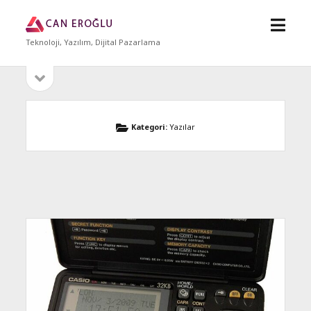
menü
Can
aç
Eroğlu
Teknoloji, Yazılım, Dijital Pazarlama
yan
Sidebar
menüyü
aç
Kategori:
Yazılar