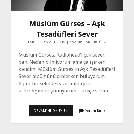
Müslüm Gürses – Aşk
Tesadüfleri Sever
TARIH: 19 MART 2015 | YAZAR: CAN EROĞLU
Müslüm Gürses, Radiohead’i çok seven
ben. Neden bilmiyorum ama çalışırken
kendimi Müslüm Gürses‘in Aşk Tesadüfleri
Sever albümünü dinlerken buluyorum.
İlginç bir şekilde iş verimliliğini
arttırdığını düşünüyorum. Türkçe sözler…
MÜSLÜM
DEVAMINI OKUYUN
Yorum Bırak
GÜRSES
–
AŞK
TESADÜFLERI
SEVER