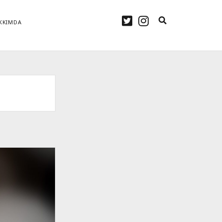
twitter
instagram
KKIMDA
KETLER
Ne Zaman?
5G Türkiye
2020
Amazon
Android
Banka
Binance
itcoin
Brand Week
BTC
CMS
Derin Öğrenme
Dijital
arlama
dish
Dolar
ETH
Ethereum
Faiz
Far Cry 4
Futures
Intel
kurulum
KV Cache
Litecoin
LLM
Malware
Margin
Mars
Marsta
Mining
Nvidia
Quadro
am
Ripple
RTX
link
starlink kablosu
starlink router
Transformer
Turing
Yapay Zeka
ari
uydu internet
XRP
Yeni Yıl
İşlemci