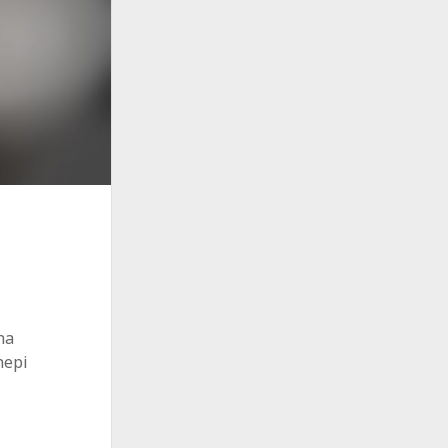
na
hepi