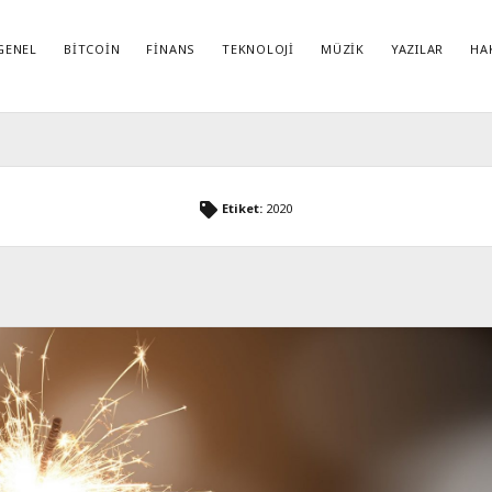
GENEL
BITCOIN
FINANS
TEKNOLOJI
MÜZIK
YAZILAR
HA
KATEGORILER
ETI
Bitcoin
(3)
5G 
Etiket:
2020
B
Finans
(2)
Genel
(14)
Paz
Müzik
(2)
iOS
Teknoloji
(9)
Yaş
Yazılar
(6)
star
Mim